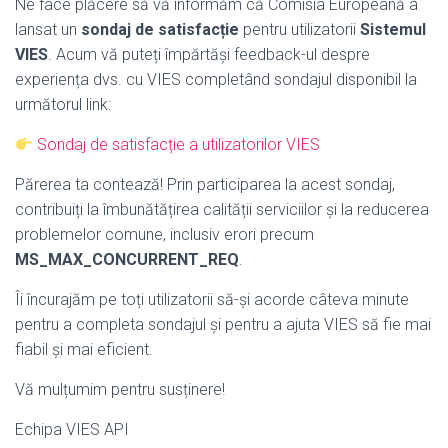
Ne face plăcere să vă informăm că Comisia Europeană a
lansat un
sondaj de satisfacție
pentru utilizatorii
Sistemul
VIES
. Acum vă puteți împărtăși feedback-ul despre
experiența dvs. cu VIES completând sondajul disponibil la
următorul link:
Sondaj de satisfacție a utilizatorilor VIES
Părerea ta contează! Prin participarea la acest sondaj,
contribuiți la îmbunătățirea calității serviciilor și la reducerea
problemelor comune, inclusiv erori precum
MS_MAX_CONCURRENT_REQ
.
Îi încurajăm pe toți utilizatorii să-și acorde câteva minute
pentru a completa sondajul și pentru a ajuta VIES să fie mai
fiabil și mai eficient.
Vă mulțumim pentru susținere!
Echipa VIES API