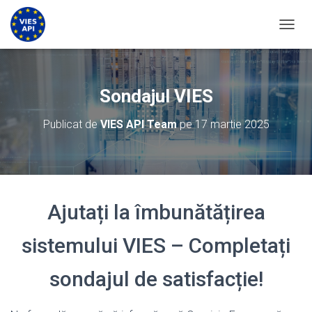
COMUT
Sondajul VIES
Publicat de
VIES API Team
pe
17 martie 2025
Ajutați la îmbunătățirea
sistemului VIES – Completați
sondajul de satisfacție!