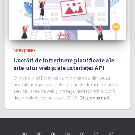
ÎNTREȚINERE
Lucrări de întreținere planificate ale
site-ului web și ale interfeței API
Stimați clienți! Dorim să vă informăm că, din cauza
necesității urgente de a efectua lucrări de mentenanță la
serviciu, site-urile web și întreaga interfață API nu vor fi
disponibile începând cu ora 22:00.
Citeşte mai mult…
RO
DE
FR
DK
ES
PT
CZ