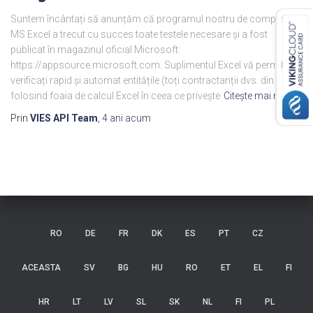
Suntem încântați să anunțăm că programul nostru de completare
MS Excel a trecut cu succes toate testele necesare și a fost
publicat în magazinul oficial Microsoft:
https://appsource.microsoft.com. Suplimentul Excel vă permite să
verificați rapid și automat entitățile (toți contractanții dvs. din UE)
folosind foaia de calcul Excel în ceea ce privește
Citeşte mai mult…
Prin
VIES API Team
,
4 ani
acum
RO
DE
FR
DK
ES
PT
CZ
ACEASTA
SV
BG
HU
RO
ET
EL
FI
HR
LT
LV
SL
SK
NL
FI
PL