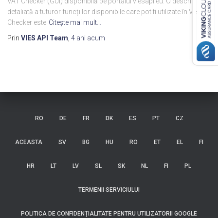
VAT Checker (GUI) disponibilă pe portalul viesapi.eu. O descriere
detaliată a tuturor funcțiilor disponibile care pot fi utilizate în VIES
Checker este
Citeşte mai mult…
Prin
VIES API Team
,
4 ani
acum
RO
DE
FR
DK
ES
PT
CZ
ACEASTA
SV
BG
HU
RO
ET
EL
FI
HR
LT
LV
SL
SK
NL
FI
PL
TERMENII SERVICIULUI
POLITICA DE CONFIDENȚIALITATE PENTRU UTILIZATORII GOOGLE