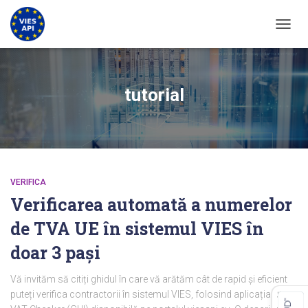
COMUT
tutorial
VERIFICA
Verificarea automată a numerelor
de TVA UE în sistemul VIES în
doar 3 pași
Vă invităm să citiți ghidul în care vă arătăm cât de rapid și eficient
puteți verifica contractorii în sistemul VIES, folosind aplicația UE