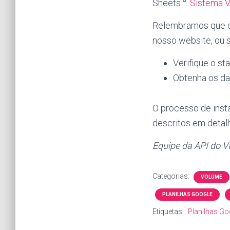
Sheets™.
Sistema 
Relembramos que co
nosso website, ou s
Verifique o s
Obtenha os da
O processo de inst
descritos em detal
Equipe da API do V
Categorias:
VOLUME
PLANILHAS GOOGLE
Etiquetas:
Planilhas Go