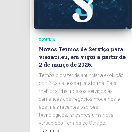
COMPETE
Novos Termos de Serviço para
viesapi.eu, em vigor a partir de
2 de março de 2026.
Temos o prazer de anunciar a evolução
contínua da nossa plataforma. Para
melhor alinhar nossos serviços às
demandas dos negócios modernos e
aos mais recentes padrões
tecnológicos, lançamos uma nova
versão dos Termos de Serviço.
Ler mais…