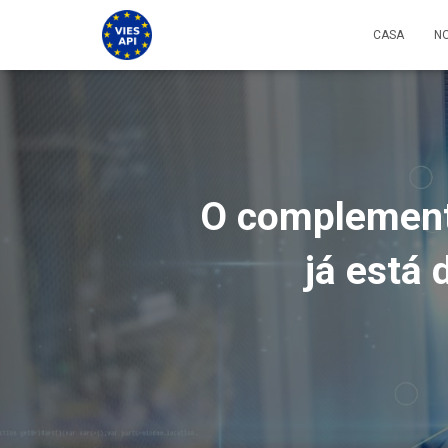
CASA
NO
O complemento
já está