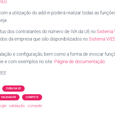
VIES
.
m a utilização do add-in poderá realizar todas as funçõe
eja:
tatus dos contratantes do número de IVA da UE no
Sistema 
dos da empresa que são disponibilizados no
Sistema VIE
alação e configuração, bem como a forma de invocar funçõe
he e com exemplos no site.
Página de documentação
.
IES
CUBA DA UE
VALIDADOR
COMPETE
ogle
validação
compete