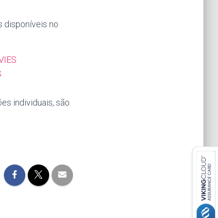
s disponíveis no
VIES
S
s individuais, são