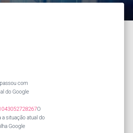
 passou com
ial do Google
n/1043052728267
O
a situação atual do
ilha Google