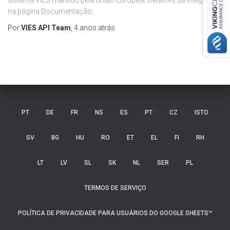
sistema VIES mantido pela União Européia. Detalhes da integração
na página Documentação.
Por
VIES API Team
,
4 anos
atrás
PT
DE
FR
NS
ES
PT
CZ
ISTO
SV
BG
HU
RO
ET
EL
FI
RH
LT
LV
SL
SK
NL
SER
PL
TERMOS DE SERVIÇO
POLÍTICA DE PRIVACIDADE PARA USUÁRIOS DO GOOGLE SHEETS™