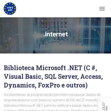
ALTER
.internet
Biblioteca Microsoft .NET (C #,
Visual Basic, SQL Server, Access,
Dynamics, FoxPro e outros)
As bibliotecas de programação permitem pesquisar dados de
empreendedores com base no número de IVA da UE inserido. A
biblioteca Microsoft .NET permite verificar e baixar dados do