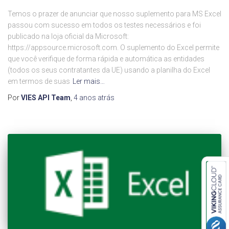
Temos o prazer de anunciar que nosso suplemento para MS Excel
passou com sucesso em todos os testes necessários e foi
publicado na loja oficial da Microsoft:
https://appsource.microsoft.com. O suplemento do Excel permite
que você verifique de forma rápida e automática as entidades
(todos os seus contratantes da UE) usando a planilha do Excel
em termos de suas
Ler mais…
Por
VIES API Team
,
4 anos
atrás