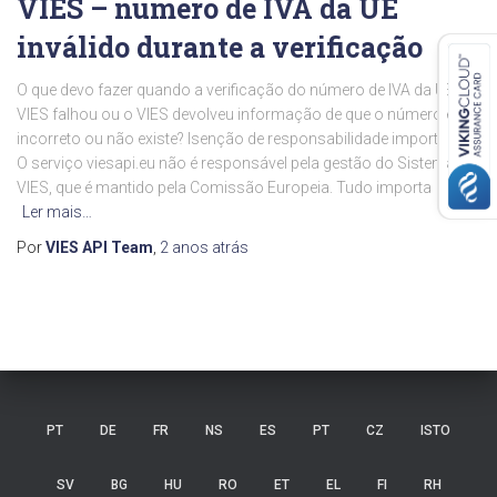
VIES – número de IVA da UE
inválido durante a verificação
O que devo fazer quando a verificação do número de IVA da UE no
VIES falhou ou o VIES devolveu informação de que o número está
incorreto ou não existe? Isenção de responsabilidade importante
O serviço viesapi.eu não é responsável pela gestão do Sistema
VIES, que é mantido pela Comissão Europeia. Tudo importa
Ler mais…
Por
VIES API Team
,
2 anos
atrás
PT
DE
FR
NS
ES
PT
CZ
ISTO
SV
BG
HU
RO
ET
EL
FI
RH