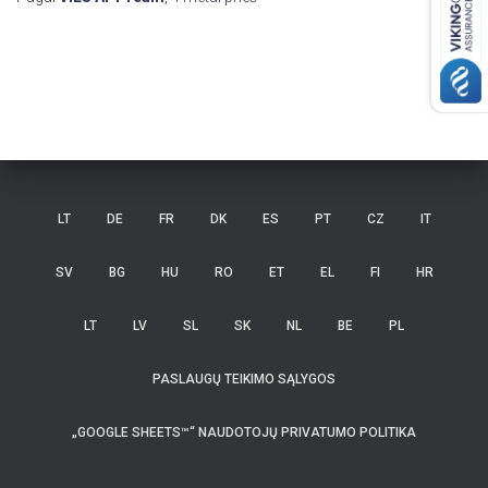
LT
DE
FR
DK
ES
PT
CZ
IT
SV
BG
HU
RO
ET
EL
FI
HR
LT
LV
SL
SK
NL
BE
PL
PASLAUGŲ TEIKIMO SĄLYGOS
„GOOGLE SHEETS™“ NAUDOTOJŲ PRIVATUMO POLITIKA