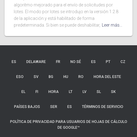
algoritmo mejorado para el envío de solicitudes por
lotes. El modo por lotes se introdujo en la versión 1.2.8
de la aplicación y está habilitado de forma
predeterminada. Si bien se puede deshabilitar,
Leer más…
ES
DELAWARE
FR
NO SÉ
ES
PT
CZ
ESO
SV
BG
HU
RO
HORA DEL ESTE
EL
FI
HORA
LT
LV
SL
SK
PAÍSES BAJOS
SER
ES
TÉRMINOS DE SERVICIO
POLÍTICA DE PRIVACIDAD PARA USUARIOS DE HOJAS DE CÁLCULO
DE GOOGLE™