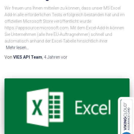
Wir freuen uns Ihnen mitteilen zu können, dass unser MS Excel
Add-In alle erforderlichen Tests erfolgreich bestanden hat und im
offiziellen Microsoft Store veröffentlicht wurde:
https://appsource.microsoft.com. Mit dem Excel-Add-In können
Sie Unternehmen (alle Ihre EU-Auftragnehmer) schnell und
automatisch anhand der Excel-Tabelle hinsichtlich ihrer
Mehr lesen…
Von
VIES API Team
,
4 Jahren
vor