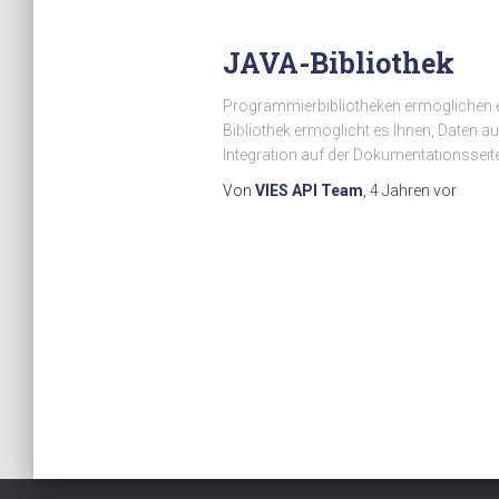
JAVA-Bibliothek
Programmierbibliotheken ermöglichen 
Bibliothek ermöglicht es Ihnen, Daten 
Integration auf der Dokumentationsseite
Von
VIES API Team
,
4 Jahren
vor