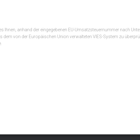
es Ihnen, anhand der eingegebenen EU-Umsatzsteuernummer nach Unter
aus dem von der Europäischen Union verwalteten VIES-System zu überprüf
.