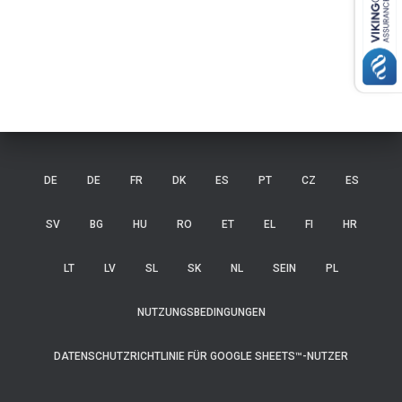
DE
DE
FR
DK
ES
PT
CZ
ES
SV
BG
HU
RO
ET
EL
FI
HR
LT
LV
SL
SK
NL
SEIN
PL
NUTZUNGSBEDINGUNGEN
DATENSCHUTZRICHTLINIE FÜR GOOGLE SHEETS™-NUTZER