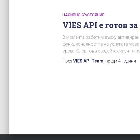
НАСИПНО СЪСТОЯНИЕ
VIES API е готов за
В момента работим върху активиране
функционалността на услугата viesap
среда. След това създайте акаунт и 
Чрез
VIES API Team
, преди
4 години