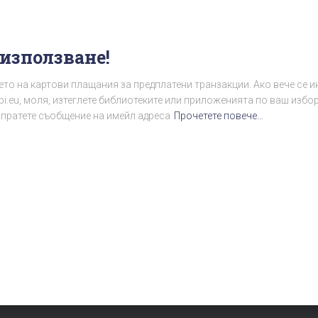
 използване!
то на картови плащания за предплатени транзакции. Ако вече се и
i.eu, моля, изтеглете библиотеките или приложенията по ваш избор
изпратете съобщение на имейл адреса
Прочетете повече…