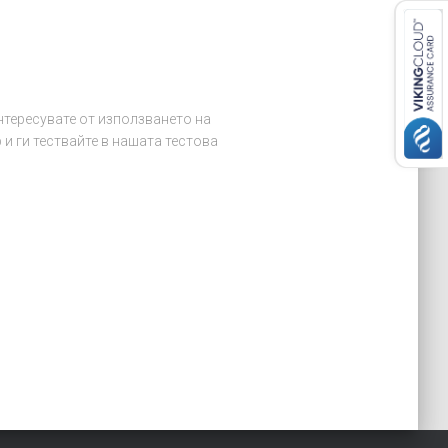
нтересувате от използването на
 и ги тествайте в нашата тестова