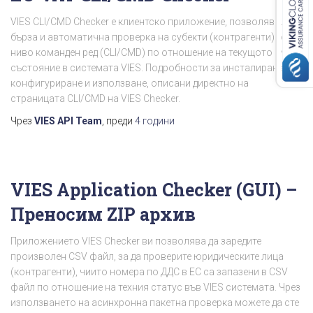
VIES CLI/CMD Checker е клиентско приложение, позволяващо
бърза и автоматична проверка на субекти (контрагенти) от
ниво команден ред (CLI/CMD) по отношение на текущото им
състояние в системата VIES. Подробности за инсталиране,
конфигуриране и използване, описани директно на
страницата CLI/CMD на VIES Checker.
Чрез
VIES API Team
, преди
4 години
VIES Application Checker (GUI) –
Преносим ZIP архив
Приложението VIES Checker ви позволява да заредите
произволен CSV файл, за да проверите юридическите лица
(контрагенти), чиито номера по ДДС в ЕС са запазени в CSV
файл по отношение на техния статус във VIES системата. Чрез
използването на асинхронна пакетна проверка можете да сте