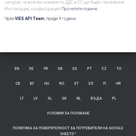
сигурни, че всички номера по ДДС в ЕС ще бъдат проверени.
Инсталация, конфигурация
Прочетете повече…
Чрез
VIES API Team
, преди
4 години
EN
DE
FR
DK
ES
PT
CZ
ТО
СВ
БГ
HU
RO
ЕТ
ЕЛ
FI
HR
LT
LV
SL
SK
NL
БЪДА
PL
УСЛОВИЯ ЗА ПОЛЗВАНЕ
ПОЛИТИКА ЗА ПОВЕРИТЕЛНОСТ ЗА ПОТРЕБИТЕЛИ НА GOOGLE
SHEETS™