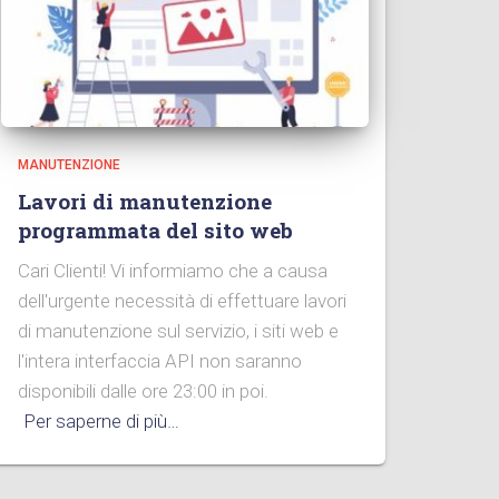
MANUTENZIONE
Lavori di manutenzione
programmata del sito web
Cari Clienti! Vi informiamo che a causa
dell'urgente necessità di effettuare lavori
di manutenzione sul servizio, i siti web e
l'intera interfaccia API non saranno
disponibili dalle ore 23:00 in poi.
Per saperne di più…