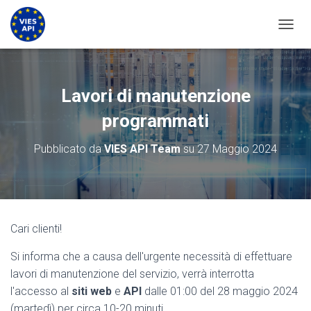
ATTIV
Lavori di manutenzione
programmati
Pubblicato da
VIES API Team
su
27 Maggio 2024
Cari clienti!
Si informa che a causa dell'urgente necessità di effettuare
lavori di manutenzione del servizio, verrà interrotta
l'accesso al
siti web
e
API
dalle 01:00 del 28 maggio 2024
(martedì) per circa 10-20 minuti.