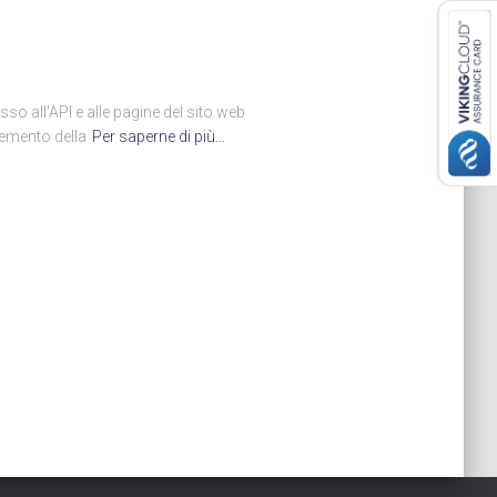
so all'API e alle pagine del sito web
remento della
Per saperne di più…