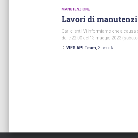
MANUTENZIONE
Lavori di manutenz
Cari clienti! Vi informiamo che a causa 
dalle 22:00 del 13 maggio 2023 (sabato)
Di
VIES API Team
,
3 anni
fa