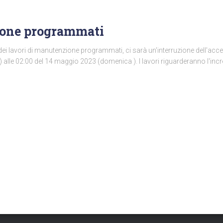
ione programmati
dei lavori di manutenzione programmati, ci sarà un'interruzione dell'acces
 alle 02:00 del 14 maggio 2023 (domenica ). I lavori riguarderanno l'inc