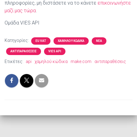
πληροφορίες, μη διστάσετε να το κάνετε
επικοινωνήστε
μαζί μας τώρα
.
Ομάδα VIES API
Κατηγορίες:
EU VAT
ΧΑΜΗΛΟΎ ΚΏΔΙΚΑ
ΝΈΑ
ΑΝΤΙΠΑΡΑΘΈΣΕΙΣ
VIES API
Ετικέτες:
api
χαμηλού κώδικα
make.com
αντιπαραθέσεις