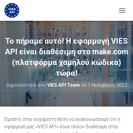
ΕΝΑΛ
Το πήραμε αυτό! Η εφαρμογή VIES
API είναι διαθέσιμη στο make.com
(πλατφόρμα χαμηλού κώδικα)
τώρα!
Δημοσιεύτηκε από
VIES API Team
σε
1 Νοέμβριος 2023
Είμαστε στην ευχάριστη θέση να ανακοινώσουμε ότι η
εφαρμογή μας «VIES API» είναι πλέον διαθέσιμη στην