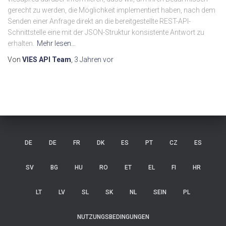
gerecht zu werden, die Möglichkeit implementiert haben, nach dem
Senden einer Anfrage direkt an die bereitgestellte REST-API-
Schnittstelle eine mit der JSON-Struktur konsistente Antwort zu
erhalten.
Mehr lesen…
Von
VIES API Team
,
3 Jahren
vor
DE
DE
FR
DK
ES
PT
CZ
ES
SV
BG
HU
RO
ET
EL
FI
HR
LT
LV
SL
SK
NL
SEIN
PL
NUTZUNGSBEDINGUNGEN