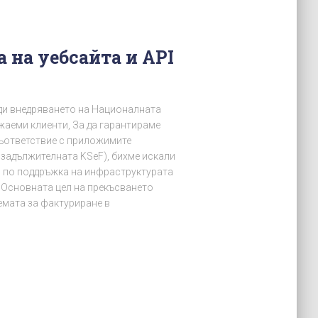
на уебсайта и API
ди внедряването на Националната
жаеми клиенти, За да гарантираме
съответствие с приложимите
 задължителната KSeF), бихме искали
 по поддръжка на инфраструктурата
а: Основната цел на прекъсването
емата за фактуриране в