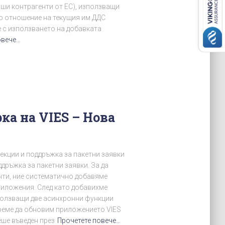
ши контрагенти от ЕС), използващи
по отношение на текущия им ДДС
е с използването на добавката
овече…
ка на VIES – Нова
рекции и поддръжка за пакетни заявки
дръжка за пакетни заявки. За да
нти, ние систематично добавяме
риложения. След като добавихме
зползващи две асинхронни функции
време да обновим приложението VIES
еше въведен през
Прочетете повече…