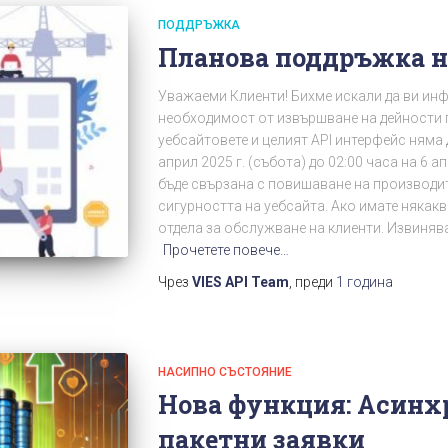
ПОДДРЪЖКА
Планова поддръжка н
Уважаеми Клиенти! Бихме искали да ви ин
необходимост от извършване на дейности 
уебсайтовете и целият API интерфейс няма д
април 2025 г. (събота) до 02:00 часа на 6 а
бъде свързана с повишаване на производи
сигурността на уебсайта. Ако имате някакв
отдела за обслужване на клиенти. Извиняв
Прочетете повече…
Чрез
VIES API Team
, преди
1 година
НАСИПНО СЪСТОЯНИЕ
Нова функция: Асинх
пакетни заявки