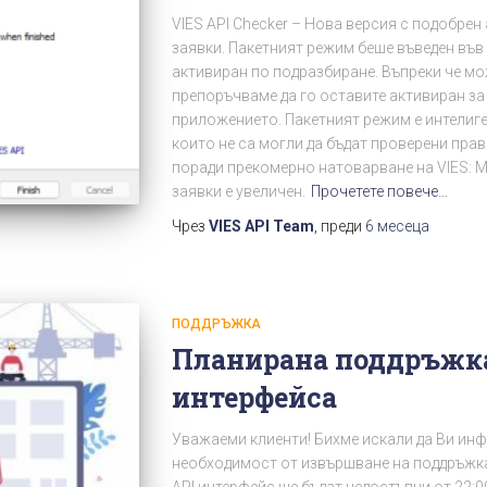
VIES API Checker – Нова версия с подобрен
заявки. Пакетният режим беше въведен във 
активиран по подразбиране. Въпреки че мо
препоръчваме да го оставите активиран з
приложението. Пакетният режим е интелиге
които не са могли да бъдат проверени пра
поради прекомерно натоварване на VIES: 
заявки е увеличен.
Прочетете повече…
Чрез
VIES API Team
, преди
6 месеца
ПОДДРЪЖКА
Планирана поддръжка 
интерфейса
Уважаеми клиенти! Бихме искали да Ви ин
необходимост от извършване на поддръжка 