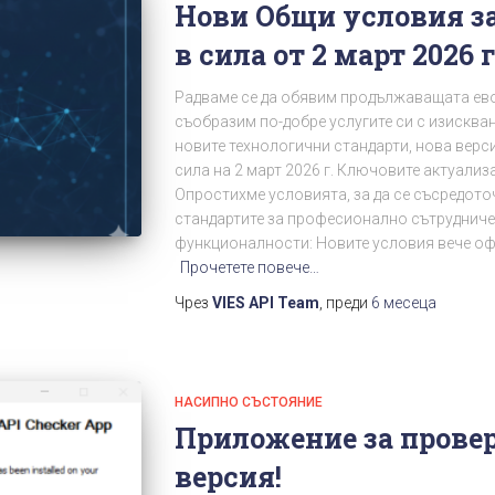
Нови Общи условия за 
в сила от 2 март 2026 г
Радваме се да обявим продължаващата ев
съобразим по-добре услугите си с изисква
новите технологични стандарти, нова верс
сила на 2 март 2026 г. Ключовите актуали
Опростихме условията, за да се съсредото
стандартите за професионално сътрудниче
функционалности: Новите условия вече оф
Прочетете повече…
Чрез
VIES API Team
, преди
6 месеца
НАСИПНО СЪСТОЯНИЕ
Приложение за провер
версия!