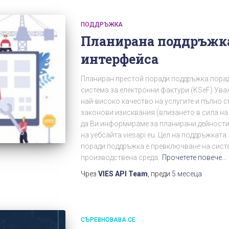
ПОДДРЪЖКА
Планирана поддръжка 
интерфейса
Планиран престой поради поддръжка пора
система за електронни фактури (KSeF) Ува
най-високо качество на услугите и пълно 
законови изисквания (влизането в сила на
да Ви информираме за планирани дейности
на уебсайта viesapi.eu. Цел на поддръжкат
поради поддръжка е превключване на сист
производствена среда.
Прочетете повече…
Чрез
VIES API Team
, преди
5 месеца
СЪРЕВНОВАВА СЕ