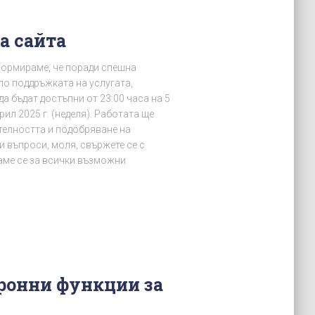
а сайта
формираме, че поради спешна
по поддръжката на услугата,
а бъдат достъпни от 23:00 часа на 5
прил 2025 г. (неделя). Работата ще
телността и подобряване на
и въпроси, моля, свържете се с
аме се за всички възможни
ронни функции за