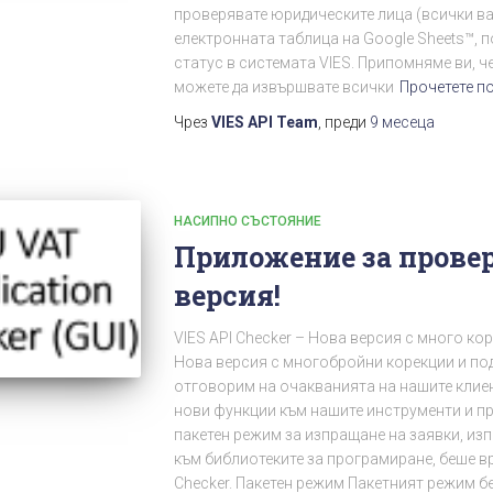
проверявате юридическите лица (всички ва
електронната таблица на Google Sheets™, 
статус в системата VIES. Припомняме ви, ч
можете да извършвате всички
Прочетете п
Чрез
VIES API Team
, преди
9 месеца
НАСИПНО СЪСТОЯНИЕ
Приложение за провер
версия!
VIES API Checker – Нова версия с много ко
Нова версия с многобройни корекции и под
отговорим на очакванията на нашите клие
нови функции към нашите инструменти и п
пакетен режим за изпращане на заявки, и
към библиотеките за програмиране, беше 
Checker. Пакетен режим Пакетният режим б