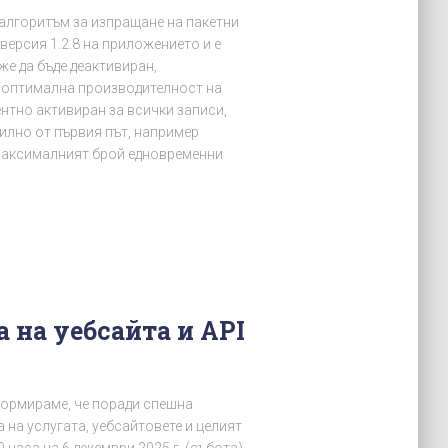
 алгоритъм за изпращане на пакетни
версия 1.2.8 на приложението и е
же да бъде деактивиран,
а оптимална производителност на
нтно активиран за всички записи,
вилно от първия път, например
Максималният брой едновременни
на уебсайта и API
формираме, че поради спешна
на услугата, уебсайтовете и целият