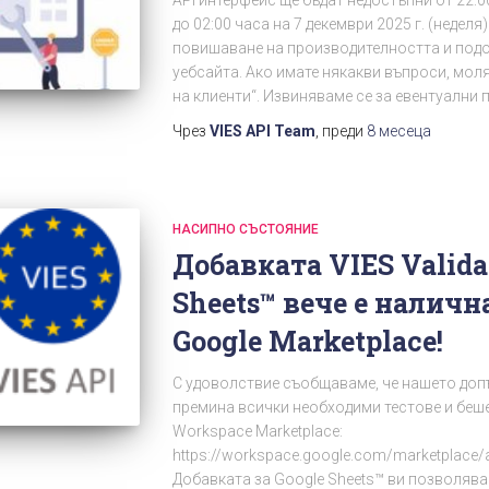
API интерфейс ще бъдат недостъпни от 22:00
до 02:00 часа на 7 декември 2025 г. (неделя
повишаване на производителността и подо
уебсайта. Ако имате някакви въпроси, моля
на клиенти“. Извиняваме се за евентуални 
Чрез
VIES API Team
, преди
8 месеца
НАСИПНО СЪСТОЯНИЕ
Добавката VIES Validat
Sheets™ вече е налич
Google Marketplace!
С удоволствие съобщаваме, че нашето доп
премина всички необходими тестове и беш
Workspace Marketplace:
https://workspace.google.com/marketplace/a
Добавката за Google Sheets™ ви позволява