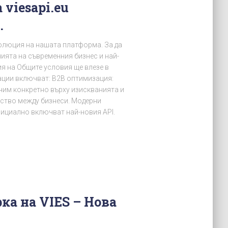
viesapi.eu
.
олюция на нашата платформа. За да
нията на съвременния бизнес и най-
ия на Общите условия ще влезе в
зации включват: B2B оптимизация:
чим конкретно върху изискванията и
ство между бизнеси. Модерни
ициално включват най-новия API.
ка на VIES – Нова