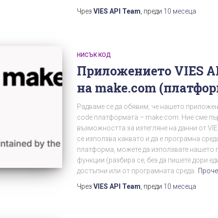
Чрез
VIES API Team
, преди
10 месеца
НИСЪК КОД
Приложението VIES AP
на make.com (платфор
Радваме се да обявим, че нашето приложение
code платформата – make.com. Ние сме пъ
възможността за изтегляне на данни от VIE
се използва каквато и да е програмна среда
платформа, можете да използвате нашето 
функции (разбира се, без да пишете дори еди
достъпни или от програмната среда.
Проче
Чрез
VIES API Team
, преди
10 месеца