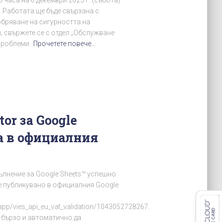
 часа на 6 декември 2025 г. (събота)
). Работата ще бъде свързана с
бряване на сигурността на
, свържете се с отдел „Обслужване
проблеми.
Прочетете повече…
or за Google
на в официалния
ълнение за Google Sheets™ успешно
е публикувано в официалния Google
pp/vies_api_eu_vat_validation/1043052728267.
 бързо и автоматично да