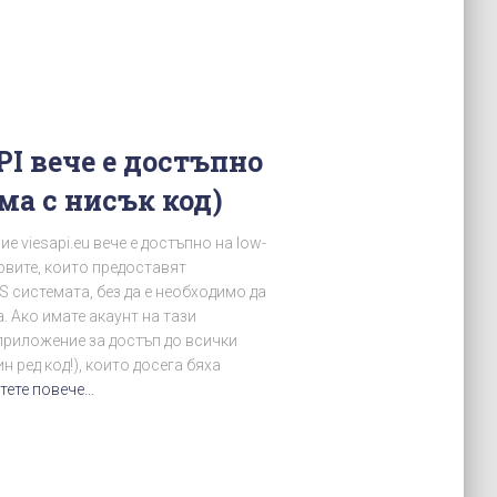
I вече е достъпно
ма с нисък код)
 viesapi.eu вече е достъпно на low-
рвите, които предоставят
S системата, без да е необходимо да
. Ако имате акаунт на тази
приложение за достъп до всички
н ред код!), които досега бяха
тете повече…