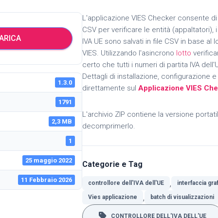
L'applicazione VIES Checker consente di c
CSV per verificare le entità (appaltatori), i
ARICA
IVA UE sono salvati in file CSV in base al 
VIES.
Utilizzando l'asincrono
lotto
verific
certo che tutti i numeri di partita IVA dell
Dettagli di installazione, configurazione e 
1.3.0
direttamente sul
Applicazione VIES Ch
1791
L'archivio ZIP contiene la versione portati
2,3 MB
decomprimerlo.
1
25 maggio 2022
Categorie e Tag
11 Febbraio 2026
,
controllore dell'IVA dell'UE
interfaccia gra
,
Vies applicazione
batch di visualizzazioni
CONTROLLORE DELL'IVA DELL'UE