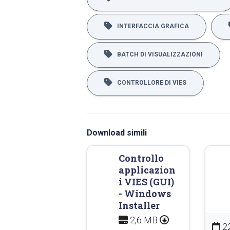
INTERFACCIA GRAFICA
BATCH DI VISUALIZZAZIONI
CONTROLLORE DI VIES
Download simili
Controllo
applicazion
i VIES (GUI)
- Windows
Installer
2,6 MB
2