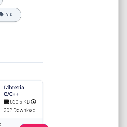
VIE
Libreria
C/C++
830,5 KB
302 Download
2