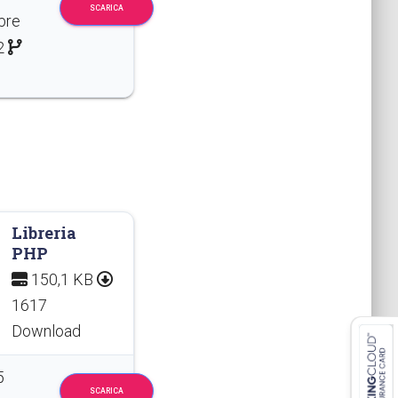
SCARICA
bre
2
0
Libreria
PHP
150,1 KB
1617
Download
5
SCARICA