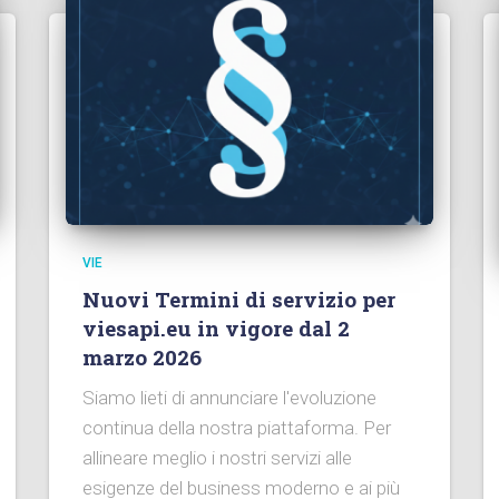
VIE
Nuovi Termini di servizio per
viesapi.eu in vigore dal 2
marzo 2026
Siamo lieti di annunciare l'evoluzione
continua della nostra piattaforma. Per
allineare meglio i nostri servizi alle
esigenze del business moderno e ai più