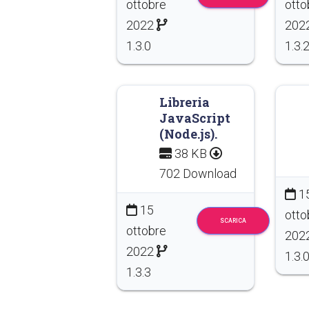
ottobre
otto
2022
202
1.3.0
1.3.
Libreria
JavaScript
(Node.js).
38 KB
702 Download
1
15
otto
SCARICA
ottobre
202
2022
1.3.
1.3.3