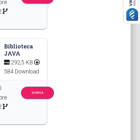
bre
2
2
Biblioteca
JAVA
292,5 KB
584 Download
5
SCARICA
bre
2
0