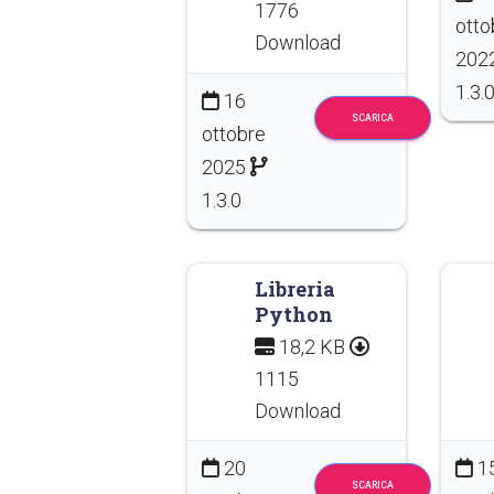
1776
otto
Download
202
1.3.
16
SCARICA
ottobre
2025
1.3.0
Libreria
Python
18,2 KB
1115
Download
20
1
SCARICA