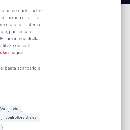
aricare qualsiasi file
 cui numeri di partita
loro stato nel sistema
ando, puoi essere
'UE saranno controllati.
utilizzo descritti
ecker
pagina.
le: basta scaricarlo e
,
,
fica
vie
,
controllore di vies