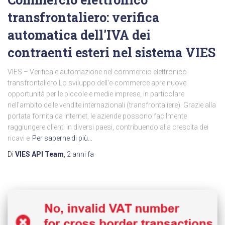
transfrontaliero: verifica
automatica dell'IVA dei
contraenti esteri nel sistema VIES
VIES – Verifica e automazione nel commercio elettronico
transfrontaliero Lo sviluppo dell'e-commerce apre nuove
opportunità per le piccole e medie imprese, in particolare
nell'ambito delle vendite internazionali (transfrontaliere). Grazie alla
portata fornita da Internet, le aziende possono facilmente
raggiungere clienti in diversi paesi, contribuendo alla crescita dei
ricavi e
Per saperne di più…
Di
VIES API Team
,
2 anni
fa