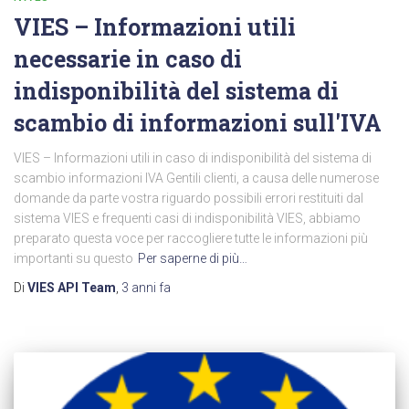
VIES – Informazioni utili
necessarie in caso di
indisponibilità del sistema di
scambio di informazioni sull'IVA
VIES – Informazioni utili in caso di indisponibilità del sistema di
scambio informazioni IVA Gentili clienti, a causa delle numerose
domande da parte vostra riguardo possibili errori restituiti dal
sistema VIES e frequenti casi di indisponibilità VIES, abbiamo
preparato questa voce per raccogliere tutte le informazioni più
importanti su questo
Per saperne di più…
Di
VIES API Team
,
3 anni
fa