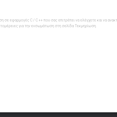
ση σε εφαρμογές C / C ++ που σας επιτρέπει να ελέγχετε και να ανα
πτομέρειες για την ενσωμάτωση στη σελίδα Τεκμηρίωση.