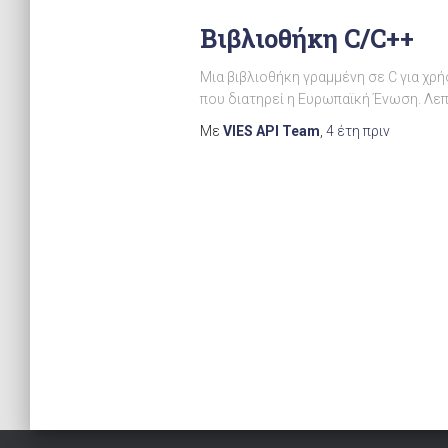
Βιβλιοθήκη C/C++
Μια βιβλιοθήκη γραμμένη σε C για χρή
που διατηρεί η Ευρωπαϊκή Ένωση. Λε
Με
VIES API Team
,
4 έτη
πριν