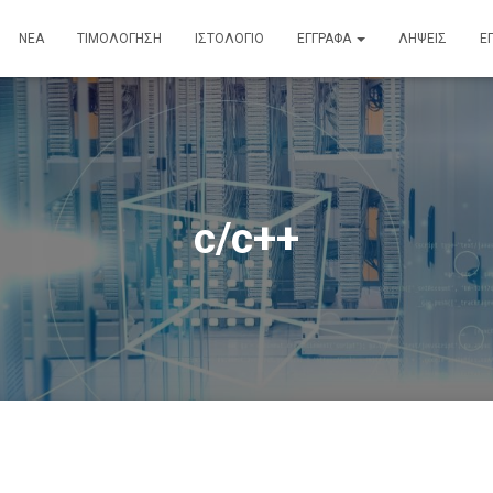
ΝΈΑ
ΤΙΜΟΛΌΓΗΣΗ
ΙΣΤΟΛΌΓΙΟ
ΈΓΓΡΑΦΑ
ΛΉΨΕΙΣ
Ε
c/c++